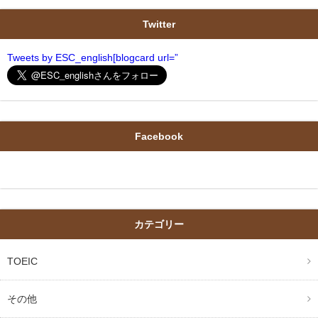
Twitter
Tweets by ESC_english[blogcard url=”
Facebook
カテゴリー
TOEIC
その他