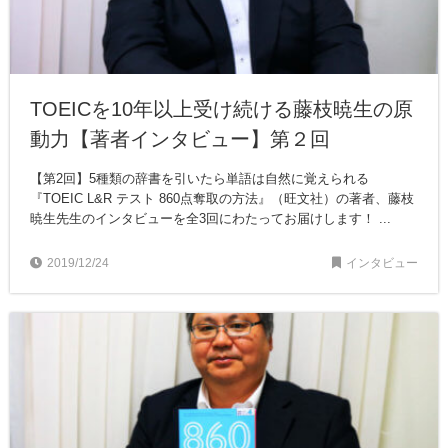
TOEICを10年以上受け続ける藤枝暁生の原
動力【著者インタビュー】第２回
【第2回】5種類の辞書を引いたら単語は自然に覚えられる
『TOEIC L&R テスト 860点奪取の方法』（旺文社）の著者、藤枝
暁生先生のインタビューを全3回にわたってお届けします！ ...
2019/12/24
インタビュー