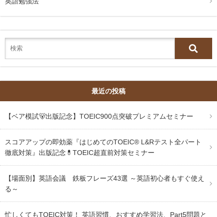
英語勉強法
最近の投稿
【ベア模試🐻出版記念】TOEIC900点突破プレミアムセミナー
スコアアップの即効薬『はじめてのTOEIC® L&Rテスト全パート
徹底対策』出版記念💊TOEIC超直前対策セミナー
【場面別】英語会議 鉄板フレーズ43選 ～英語初心者もすぐ使え
る～
忙しくてもTOEIC対策！ 英語習慣、おすすめ学習法、Part5問題と