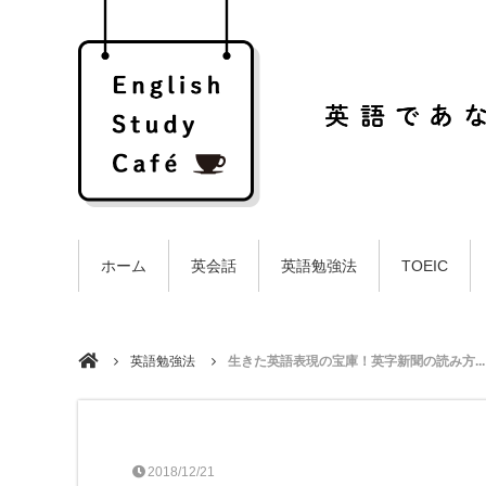
ホーム
英会話
英語勉強法
TOEIC
英語勉強法
生きた英語表現の宝庫！英字新聞の読み方...
2018/12/21