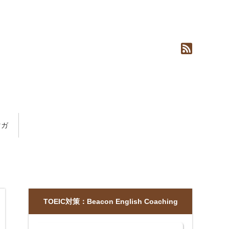
マガ
TOEIC対策：Beacon English Coaching